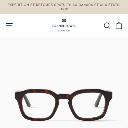
Passez
EXPÉDITION ET RETOURS GRATUITS AU CANADA ET AUX ÉTATS-
au
UNIS
Pause
contenu
du
diaporama
NAVIGATION DU SITE
RECH
P