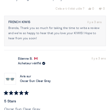
étoiles
Oui,
Non,
Cela a-t-il été utile ?
0
0
cet
personnes
cet
per
avis
ont
avis
ont
de
voté
de
vot
FRENCH KIWIS
il y a 3 ans
Brenda
oui
Bren
non
Brenda, Thank you so much for taking the time to write a review
C.
C.
était
n'éta
and we're so happy to hear that you love your KIWIS! Hope to
utile.
pas
hear from you soon!
utile.
il y a 3 ans
Etienne B.
Acheteur vérifié
Avis sur
Oscar Sun Clear Grey
Noté
5
5 Stars
sur
5
Oscar Sun Clear Grey