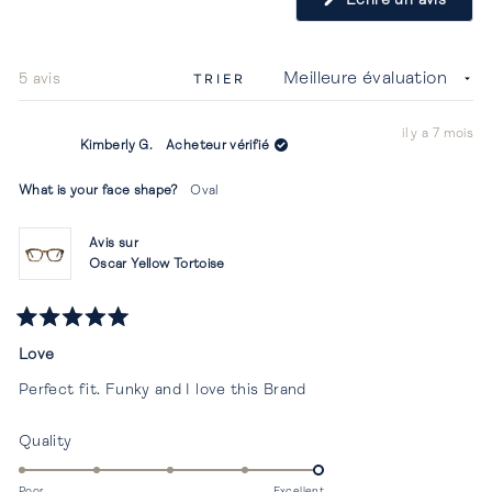
dans
une
nouvel
fenêtr
Chargement...
5 avis
TRIER
il y a 7 mois
Kimberly G.
Acheteur vérifié
What is your face shape?
Oval
Avis sur
Oscar Yellow Tortoise
Noté
5
Love
sur
5
Perfect fit. Funky and I love this Brand
étoiles
Évalué
Quality
5.0
sur
Poor
Excellent