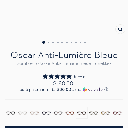
FE
(E
Oscar Anti-Lumière Bleue
Sombre Tortoise Anti-Lumière Bleue Lunettes
Cliquez
5
Avis
Noté
pour
Prix
$180.00
5.0
Regulier
faire
sur
ou 5 paiements de
$36.00
avec
ⓘ
5
défiler
étoiles
jusqu'aux
avis