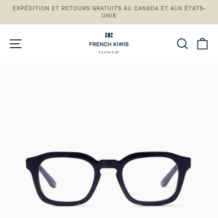
Passez
EXPÉDITION ET RETOURS GRATUITS AU CANADA ET AUX ÉTATS-
au
UNIS
Pause
contenu
du
diaporama
NAVIGATION DU SITE
RECH
P