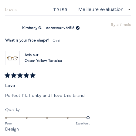
nouvel
fenêtr
Chargement...
5 avis
TRIER
il y a 7 mois
Kimberly G.
Acheteur vérifié
What is your face shape?
Oval
Avis sur
Oscar Yellow Tortoise
Noté
5
Love
sur
5
Perfect fit. Funky and I love this Brand
étoiles
Évalué
Quality
5.0
sur
Poor
Excellent
Évalué
Design
une
5.0