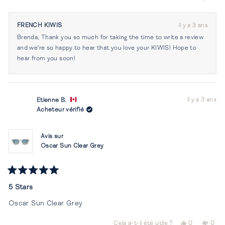
cet
personnes
cet
per
avis
ont
avis
ont
de
voté
de
vot
FRENCH KIWIS
il y a 3 ans
Brenda
oui
Bren
non
Brenda, Thank you so much for taking the time to write a review
C.
C.
était
n'éta
and we're so happy to hear that you love your KIWIS! Hope to
utile.
pas
hear from you soon!
utile.
il y a 3 ans
Etienne B.
Acheteur vérifié
Avis sur
Oscar Sun Clear Grey
Noté
5
5 Stars
sur
5
Oscar Sun Clear Grey
étoiles
Oui,
Non,
Cela a-t-il été utile ?
0
0