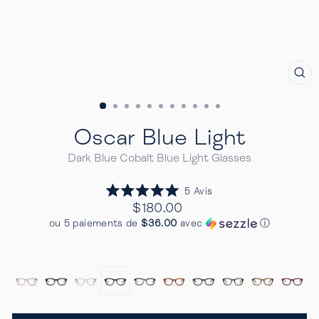
FE
(E
Oscar Blue Light
Dark Blue Cobalt Blue Light Glasses
Cliquez
5
Avis
Noté
pour
Prix
$180.00
5.0
Regulier
faire
sur
ou 5 paiements de
$36.00
avec
ⓘ
5
défiler
étoiles
jusqu'aux
avis