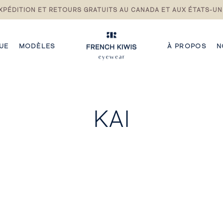
XPÉDITION ET RETOURS GRATUITS AU CANADA ET AUX ÉTATS-UN
Pause
du
diaporama
UE
MODÈLES
À PROPOS
N
KAI