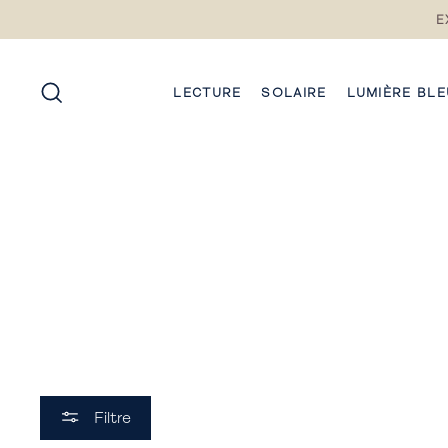
Passez
E
au
contenu
RECHERCHE
LECTURE
SOLAIRE
LUMIÈRE BLE
Filtre