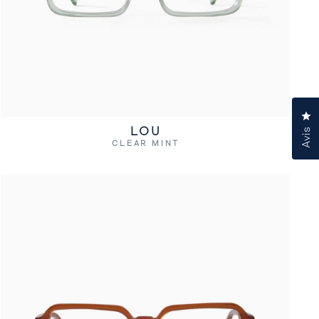
Cl
LOU
Avis
CLEAR MINT