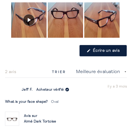
Image
1
(S'ouv
Écrire un avis
sélectionnée
dans
une
nouvel
fenêtr
Chargement...
2 avis
TRIER
il y a 3 mois
Jeff F.
Acheteur vérifié
What is your face shape?
Oval
Avis sur
Aimé Dark Tortoise