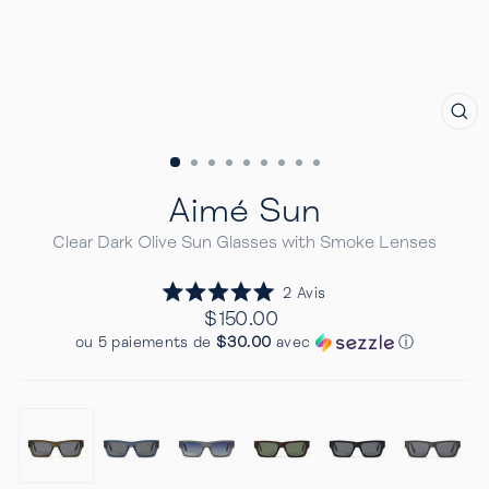
FE
(E
Aimé Sun
Clear Dark Olive Sun Glasses with Smoke Lenses
Cliquez
2
Avis
Noté
pour
Prix
$150.00
5.0
Regulier
faire
sur
ou 5 paiements de
$30.00
avec
ⓘ
5
défiler
étoiles
jusqu'aux
avis