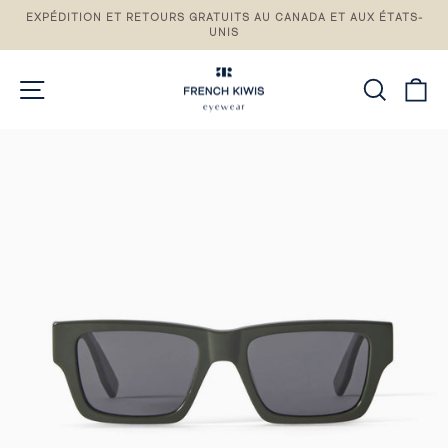
Passez
EXPÉDITION ET RETOURS GRATUITS AU CANADA ET AUX ÉTATS-
au
UNIS
Pause
contenu
du
diaporama
NAVIGATION DU SITE
RECH
P