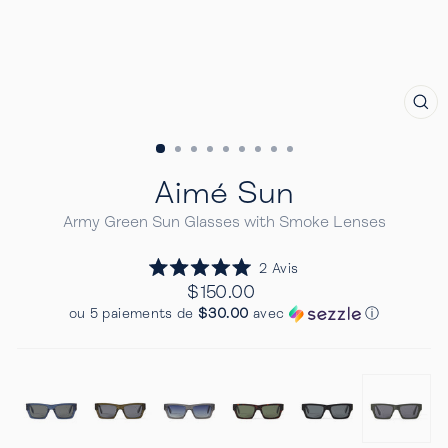
FE
(E
Aimé Sun
Army Green Sun Glasses with Smoke Lenses
Cliquez
2
Avis
Noté
pour
Prix
$150.00
5.0
Regulier
faire
sur
ou 5 paiements de
$30.00
avec
ⓘ
5
défiler
étoiles
jusqu'aux
avis