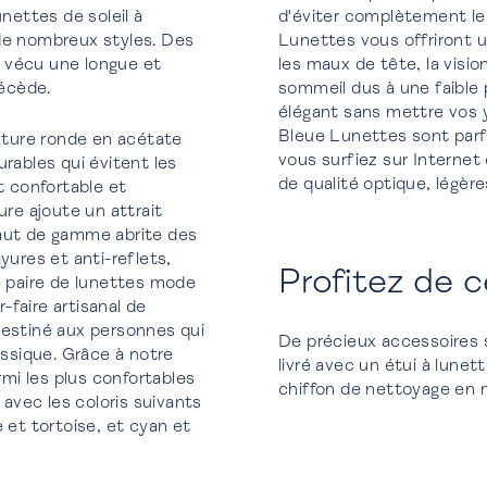
unettes de soleil à
d'éviter complètement le
 de nombreux styles. Des
Lunettes vous offriront un haut niveau de protection contre la fatigue oculaire,
 vécu une longue et
les maux de tête, la visi
récède.
sommeil dus à une faible
élégant sans mettre vos 
Bleue Lunettes sont parfaites pour maintenir une bonne santé oculaire, que
ture ronde en acétate
vous surfiez sur Internet
rables qui évitent les
de qualité optique, légère
 confortable et
haut de gamme abrite des
yures et anti-reflets,
Profitez de c
e paire de lunettes mode
faire artisanal de
destiné aux personnes qui
De précieux accessoires 
assique. Grâce à notre
livré avec un étui à lune
rmi les plus confortables
chiffon de nettoyage en mi
avec les coloris suivants
ge et tortoise, et cyan et