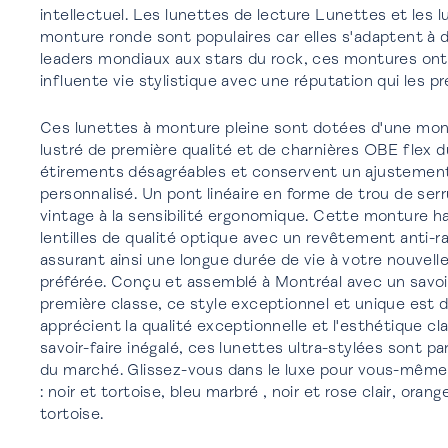
intellectuel. Les lunettes de lecture Lunettes et les l
monture ronde sont populaires car elles s'adaptent à
leaders mondiaux aux stars du rock, ces montures ont
influente vie stylistique avec une réputation qui les p
Ces lunettes à monture pleine sont dotées d'une mon
lustré de première qualité et de charnières OBE flex du
étirements désagréables et conservent un ajustement
personnalisé. Un pont linéaire en forme de trou de serrure ajoute un attrait
vintage à la sensibilité ergonomique. Cette monture 
lentilles de qualité optique avec un revêtement anti-ra
assurant ainsi une longue durée de vie à votre nouvell
préférée. Conçu et assemblé à Montréal avec un savoir-
première classe, ce style exceptionnel et unique est 
apprécient la qualité exceptionnelle et l'esthétique cl
savoir-faire inégalé, ces lunettes ultra-stylées sont pa
du marché. Glissez-vous dans le luxe pour vous-même 
: noir et tortoise, bleu marbré , noir et rose clair, oran
tortoise.