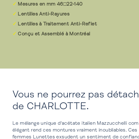
Mesures en mm 46□22-140
Lentilles Anti-Rayures
Lentilles à Traitement Anti-Reflet
Conçu et Assemblé à Montréal
Vous ne pourrez pas détach
de CHARLOTTE.
Le mélange unique d'acétate italien Mazzucchelli
comb
élégant rend ces montures vraiment inoubliables. Ces 
femmes Lunettes exsudent un sentiment de confiance 