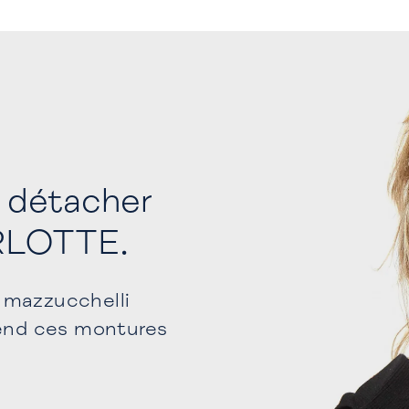
s détacher
ARLOTTE.
 mazzucchelli
rend ces montures