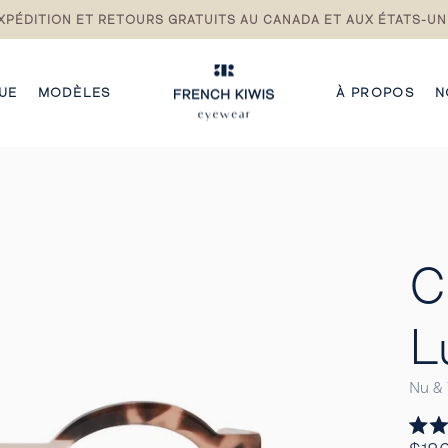
XPÉDITION ET RETOURS GRATUITS AU CANADA ET AUX ÉTATS-UN
Pause
du
diaporama
UE
MODÈLES
À PROPOS
N
C
L
Nu & 
Noté