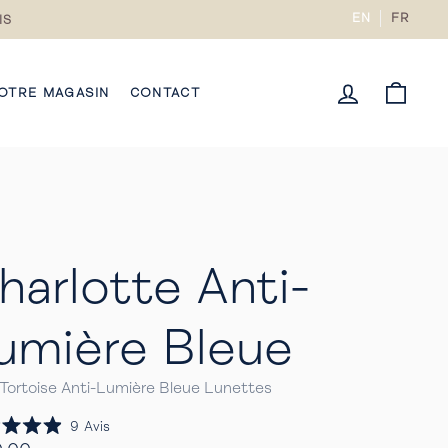
EN
FR
IS
CONNECTE
PANI
OTRE MAGASIN
CONTACT
harlotte Anti-
umière Bleue
Tortoise Anti-Lumière Bleue Lunettes
Cliquez
9
Avis
pour