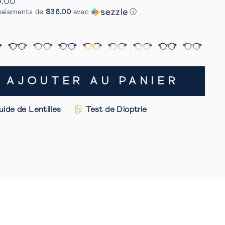
0.00
faire
ier
paiements de
$36.00
avec
ⓘ
défiler
s
jusqu'aux
avis
AJOUTER AU PANIER
uide de Lentilles
Test de Dioptrie