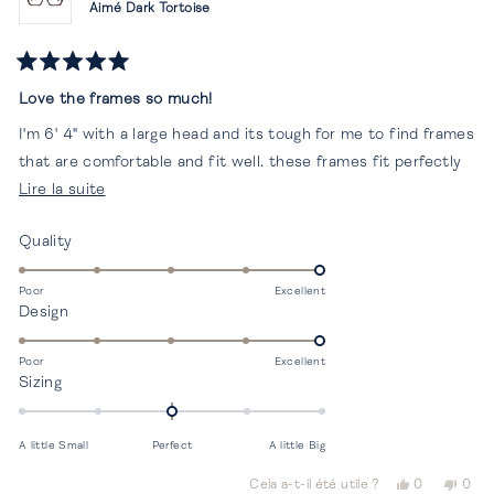
Aimé Dark Tortoise
Noté
5
Love the frames so much!
sur
5
I'm 6' 4" with a large head and its tough for me to find frames
étoiles
that are comfortable and fit well. these frames fit perfectly
En
Lire la suite
They also fit and look great on my mother in-law who is a
savoir
foot shorter then me.
Évalué
Quality
plus
I have 2x pairs of these. tortoise and green.
5.0
sur
*they are also durable and have survived 3 year old twins for
sur
Poor
Excellent
cet
Évalué
Design
over a year now.
une
avis
5.0
échelle
sur
de
Poor
Excellent
Évalué
Sizing
une
1
0.0
échelle
à
sur
de
5
A little Small
Perfect
A little Big
une
1
échelle
à
Oui,
Non,
Cela a-t-il été utile ?
0
0