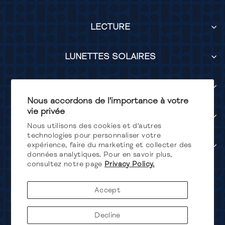
LECTURE
LUNETTES SOLAIRES
LUMIÈRE BLEUE
Nous accordons de l'importance à votre
vie privée
SERVICES
Nous utilisons des cookies et d'autres
technologies pour personnaliser votre
SUIVEZ-NOUS
expérience, faire du marketing et collecter des
données analytiques. Pour en savoir plus,
consultez notre page
Privacy Policy.
Devise
Canada (CAD $)
Accept
Decline