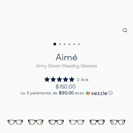
FE
(E
Aimé
Army Green Reading Glasses
Cliquez
2
Avis
Noté
pour
Prix
$150.00
5.0
Regulier
faire
sur
ou 5 paiements de
$30.00
avec
ⓘ
5
défiler
étoiles
jusqu'aux
avis