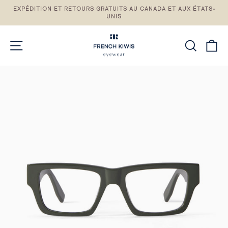
Passez
EXPÉDITION ET RETOURS GRATUITS AU CANADA ET AUX ÉTATS-
au
UNIS
Pause
contenu
du
diaporama
NAVIGATION DU SITE
RECH
P