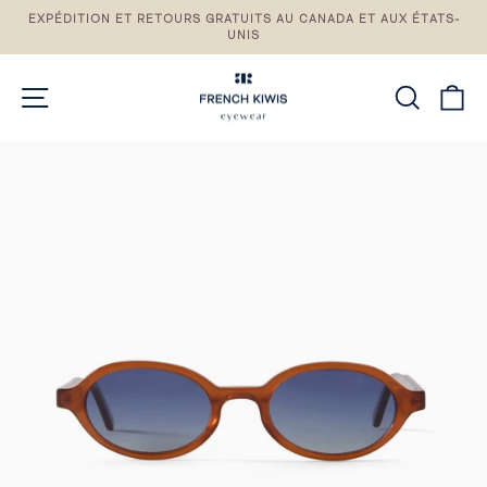
Passez
EXPÉDITION ET RETOURS GRATUITS AU CANADA ET AUX ÉTATS-
au
UNIS
Pause
contenu
du
diaporama
NAVIGATION DU SITE
RECH
P