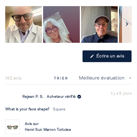
Image
1
(S'ouv
Écrire un avis
sélectionnée
dans
une
nouvel
fenêtr
Chargement...
142 avis
TRIER
il y a 5 jours
Rejean P. S.
Acheteur vérifié
What is your face shape?
Square
Avis sur
Henri Sun Marron Tortoise