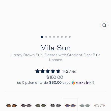
FE
(E
Mila Sun
Honey Brown Sun Glasses with Gradient Dark Blue
Lenses
Cliquez
142
Avis
Noté
pour
Prix
$150.00
4.9
Regulier
faire
sur
ou 5 paiements de
$30.00
avec
ⓘ
5
défiler
étoiles
jusqu'aux
avis