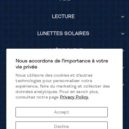
LECTURE
LUNETTES SOLAIRES
LUMIÈRE BLEUE
Nous accordons de l'importance à votre
vie privée
SERVICES
Nous utilisons des cookies et d'autres
technologies pour personnaliser votre
SUIVEZ-NOUS
expérience, faire du marketing et collecter des
données analytiques. Pour en savoir plus,
consultez notre page
Privacy Policy.
Devise
Canada (CAD $)
Accept
Decline