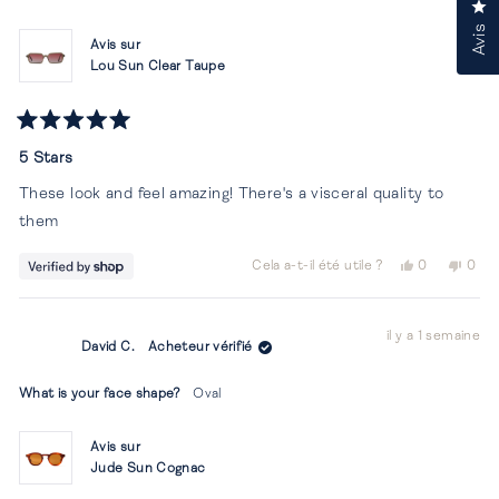
S.
S.
Cl
était
n'éta
Avis
utile.
pas
Avis sur
utile.
Lou Sun Clear Taupe
Noté
5
5 Stars
sur
5
These look and feel amazing! There's a visceral quality to
étoiles
them
Oui,
Non,
Cela a-t-il été utile ?
0
0
cet
personnes
cet
per
avis
ont
avis
ont
de
voté
de
vot
il y a 1 semaine
Daniel
oui
Danie
non
David C.
Acheteur vérifié
était
n'éta
utile.
pas
utile.
What is your face shape?
Oval
Avis sur
Jude Sun Cognac