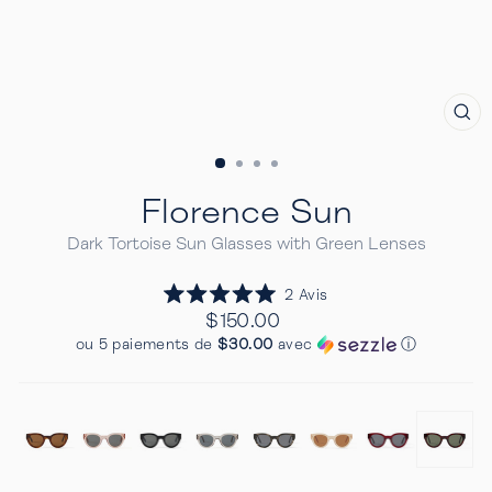
FE
(E
Florence Sun
Dark Tortoise Sun Glasses with Green Lenses
Cliquez
2
Avis
Noté
pour
Prix
$150.00
5.0
Regulier
faire
sur
ou 5 paiements de
$30.00
avec
ⓘ
5
défiler
étoiles
jusqu'aux
avis