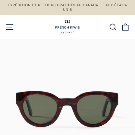
Passez
EXPÉDITION ET RETOURS GRATUITS AU CANADA ET AUX ÉTATS-
au
UNIS
Pause
contenu
du
diaporama
NAVIGATION DU SITE
RECH
P