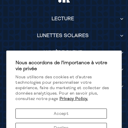
LECTURE
LUNETTES SOLAIRES
LUMIÈRE BLEUE
Nous accordons de l'importance à votre
vie privée
SERVICES
Nous utilisons des cookies et d'autres
technologies pour personnaliser votre
SUIVEZ-NOUS
expérience, faire du marketing et collecter des
données analytiques. Pour en savoir plus,
consultez notre page
Privacy Policy.
Devise
Canada (CAD $)
Accept
Decline