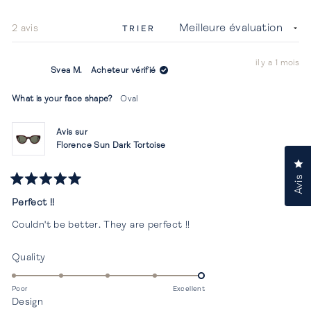
nouvel
fenêtr
Chargement...
2 avis
TRIER
il y a 1 mois
Svea M.
Acheteur vérifié
What is your face shape?
Oval
Avis sur
Florence Sun Dark Tortoise
Cl
Avis
Noté
5
Perfect !!
sur
5
Couldn't be better. They are perfect !!
étoiles
Évalué
Quality
5.0
sur
Poor
Excellent
Évalué
Design
une