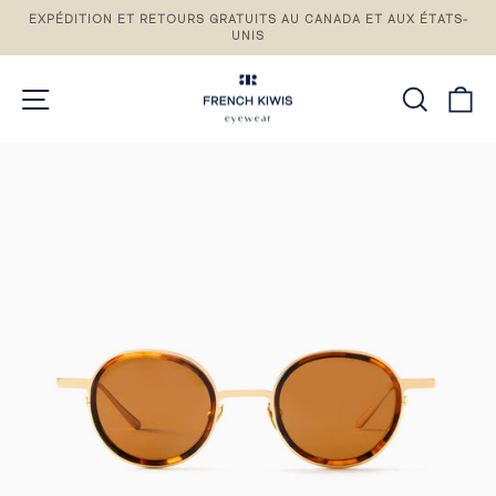
Passez
EXPÉDITION ET RETOURS GRATUITS AU CANADA ET AUX ÉTATS-
au
UNIS
Pause
contenu
du
diaporama
NAVIGATION DU SITE
RECH
P