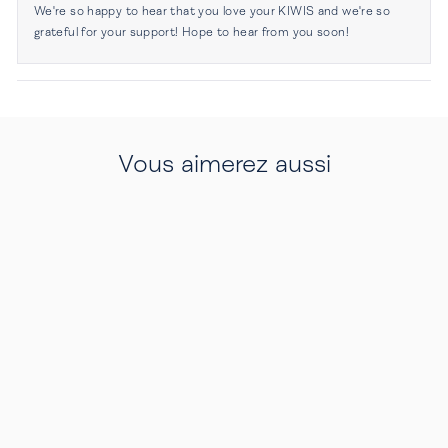
était
n'éta
We're so happy to hear that you love your KIWIS and we're so
utile.
pas
grateful for your support! Hope to hear from you soon!
utile.
Chargement...
Vous aimerez aussi
ARTHUR SOLAIRE
MARRON MARBRÉ & MAT GOLD