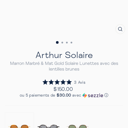
FE
(E
Arthur Solaire
Marron Marbré & Mat Gold Solaire Lunettes avec des
lentilles brunes
Cliquez
3
Avis
Noté
pour
Prix
$150.00
5.0
Regulier
faire
sur
ou 5 paiements de
$30.00
avec
ⓘ
5
défiler
étoiles
jusqu'aux
avis