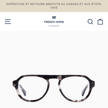
Passez
EXPÉDITION ET RETOURS GRATUITS AU CANADA ET AUX ÉTATS-
au
UNIS
Pause
contenu
du
diaporama
NAVIGATION DU SITE
RECH
P