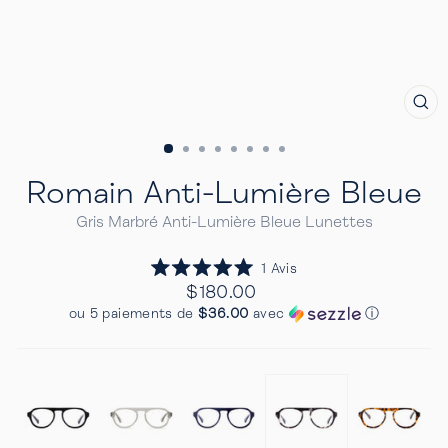
FE
(E
Romain Anti-Lumière Bleue
Gris Marbré Anti-Lumière Bleue Lunettes
Cliquez
1
Avis
Noté
pour
Prix
$180.00
5.0
Regulier
faire
sur
ou 5 paiements de
$36.00
avec
ⓘ
5
défiler
étoiles
jusqu'aux
avis