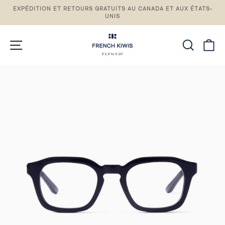
Passez
EXPÉDITION ET RETOURS GRATUITS AU CANADA ET AUX ÉTATS-
au
UNIS
Pause
contenu
du
diaporama
NAVIGATION DU SITE
RECH
P