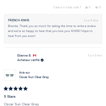
Oui,
Non,
Cela a-t-il été utile ?
0
0
cet
personnes
cet
per
avis
ont
avis
ont
de
voté
de
vot
FRENCH KIWIS
il y a 3 ans
Brenda
oui
Bren
non
Brenda, Thank you so much for taking the time to write a review
C.
C.
était
n'éta
and we're so happy to hear that you love your KIWIS! Hope to
utile.
pas
hear from you soon!
utile.
il y a 3 ans
Etienne B.
Acheteur vérifié
Avis sur
Oscar Sun Clear Grey
Noté
5
5 Stars
sur
5
Oscar Sun Clear Grey
étoiles