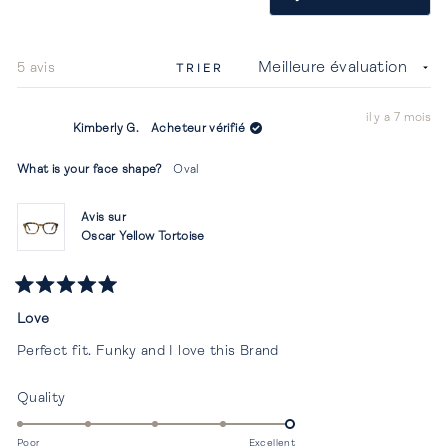
dans
une
nouvel
fenêtr
Chargement...
5 avis
TRIER
il y a 7 mois
Kimberly G.
Acheteur vérifié
What is your face shape?
Oval
Avis sur
Oscar Yellow Tortoise
Noté
5
Love
sur
5
Perfect fit. Funky and I love this Brand
étoiles
Évalué
Quality
5.0
sur
Poor
Excellent