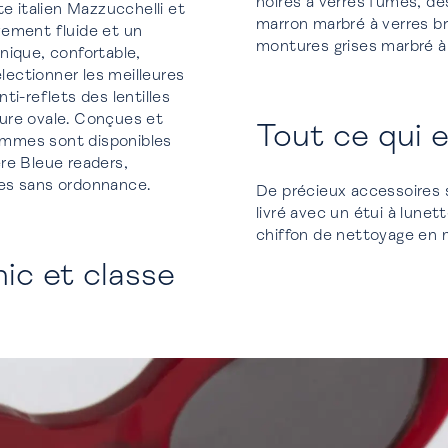
noires à verres fumés, d
e italien Mazzucchelli et
marron marbré à verres br
vement fluide et un
montures grises marbré à
nique, confortable,
sélectionner les meilleures
i-reflets des lentilles
ure ovale. Conçues et
Tout ce qui e
emmes sont disponibles
ère Bleue readers,
ires sans ordonnance.
De précieux accessoires 
livré avec un étui à lune
chiffon de nettoyage en mi
ic et classe