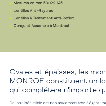
Mesures en mm 50□22-145
Lentilles Anti-Rayures
Lentilles à Traitement Anti-Reflet
Conçu et Assemblé à Montréal
Ovales et épaisses, les mon
MONROE constituent un loo
qui complétera n'importe qu
Ce look irrésistible est non seulement très élégant, 