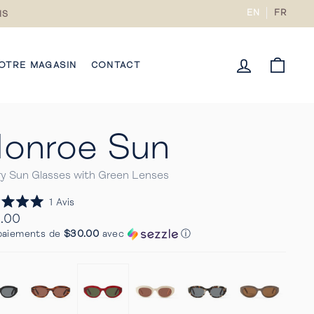
EN
FR
IS
CONNECTE
PANI
OTRE MAGASIN
CONTACT
onroe Sun
y Sun Glasses with Green Lenses
Cliquez
1
Avis
pour
.00
faire
ier
paiements de
$30.00
avec
ⓘ
défiler
s
jusqu'aux
avis