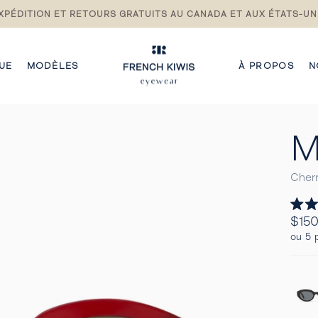
XPÉDITION ET RETOURS GRATUITS AU CANADA ET AUX ÉTATS-UN
Pause
du
diaporama
UE
MODÈLES
À PROPOS
N
M
Cherr
Noté
Prix
$150
5.0
Regul
sur
ou 5 
5
étoile