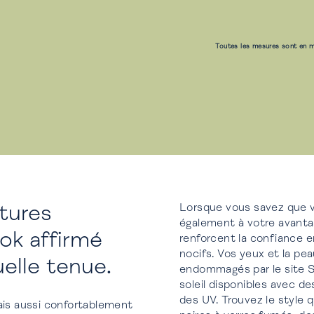
Toutes les mesures sont en m
tures
Lorsque vous savez que v
également à votre avantag
k affirmé
renforcent la confiance e
nocifs. Vos yeux et la pe
elle tenue.
endommagés par le site So
soleil disponibles avec d
des UV. Trouvez le style 
mais aussi confortablement