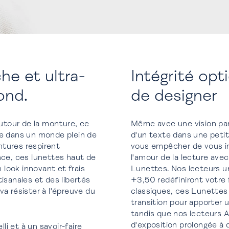
he et ultra-
Intégrité opt
ond.
de designer
utour de la monture, ce
Même avec une vision parf
ce dans un monde plein de
d'un texte dans une petit
ntures respirent
vous empêcher de vous im
nce, ces lunettes haut de
l'amour de la lecture ave
ook innovant et frais
Lunettes. Nos lecteurs 
isanales et des libertés
+3,50 redéfiniront votre 
va résister à l'épreuve du
classiques, ces Lunettes 
transition pour apporter u
tandis que nos lecteurs 
d'exposition prolongée à
i et à un savoir-faire