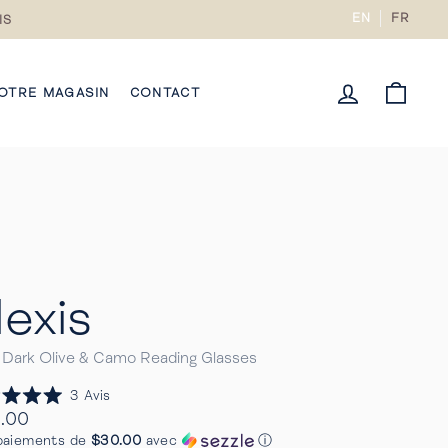
EN
FR
IS
CONNECTE
PANI
OTRE MAGASIN
CONTACT
lexis
 Dark Olive & Camo Reading Glasses
Cliquez
3
Avis
pour
.00
faire
ier
paiements de
$30.00
avec
ⓘ