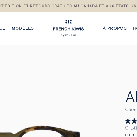
XPÉDITION ET RETOURS GRATUITS AU CANADA ET AUX ÉTATS-UN
Pause
du
diaporama
UE
MODÈLES
À PROPOS
N
A
Clear
Noté
Prix
$150
5.0
Regul
sur
ou 5 