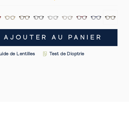
défiler
s
jusqu'aux
avis
AJOUTER AU PANIER
uide de Lentilles
Test de Dioptrie