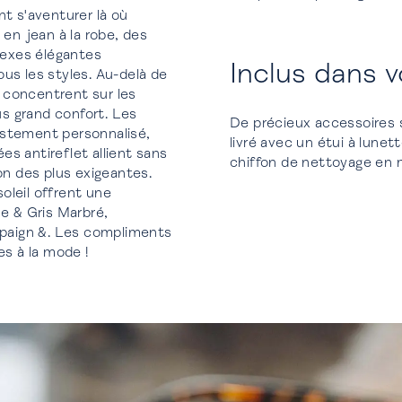
nt s'aventurer là où
 en jean à la robe, des
sexes élégantes
Inclus dans 
us les styles. Au-delà de
 concentrent sur les
us grand confort. Les
De précieux accessoires 
ustement personnalisé,
livré avec un étui à lune
ées antireflet allient sans
chiffon de nettoyage en mi
on des plus exigeantes.
oleil offrent une
se & Gris Marbré,
paign &. Les compliments
s à la mode !