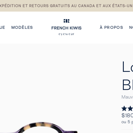
XPÉDITION ET RETOURS GRATUITS AU CANADA ET AUX ÉTATS-UN
Pause
du
diaporama
UE
MODÈLES
À PROPOS
N
L
B
Mauve
Noté
Prix
$18
5.0
Regul
sur
ou 5 
5
étoile