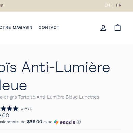
EN
FR
IS
CONNECTE
PANI
OTRE MAGASIN
CONTACT
oïs Anti-Lumière
leue
 et gris Tortoise Anti-Lumière Bleue Lunettes
Cliquez
5
Avis
pour
0.00
faire
ier
paiements de
$36.00
avec
ⓘ
défiler
s