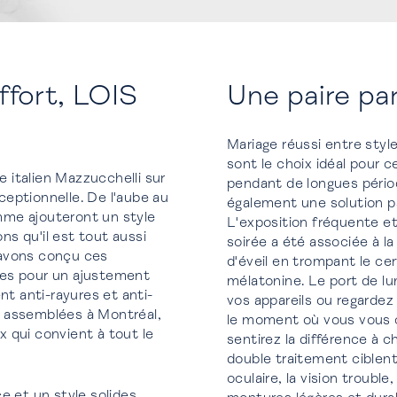
ffort, LOIS
Une paire pa
Mariage réussi entre sty
sont le choix idéal pour 
e italien Mazzucchelli sur
pendant de longues pério
eptionnelle. De l'aube au
également une solution pa
mme ajouteront un style
L'exposition fréquente et
s qu'il est tout aussi
soirée a été associée à l
s avons conçu ces
d'éveil en trompant le ce
les pour un ajustement
mélatonine. Le port de l
nt anti-rayures et anti-
vos appareils ou regardez 
t assemblées à Montréal,
le moment où vous vous 
 qui convient à tout le
sentirez la différence à c
double traitement ciblent
oculaire, la vision trouble
et un style solides.