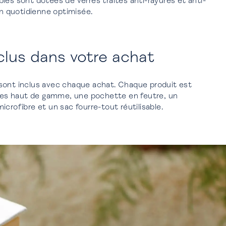
les sont dotées de verres traités anti-rayures et anti-
on quotidienne optimisée.
clus dans votre achat
sont inclus avec chaque achat. Chaque produit est
ttes haut de gamme, une pochette en feutre, un
crofibre et un sac fourre-tout réutilisable.