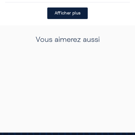
Chargement...
Afficher plus
Vous aimerez aussi
Rupture de Stock
LOÏS ANTI-
LUMIÈRE BLEUE
CHAMPAGNE & TORTOISE