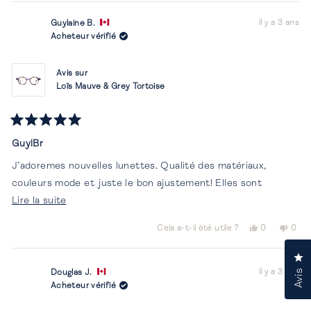
il y a 3 ans
Guylaine B.
Acheteur vérifié
Avis sur
Loïs Mauve & Grey Tortoise
Noté
5
GuylBr
sur
5
J’adoremes nouvelles lunettes. Qualité des matériaux,
étoiles
couleurs mode et juste le bon ajustement! Elles sont
En
parfaites!
Lire la suite
savoir
Oui,
Non,
Cela a-t-il été utile ?
0
0
plus
cet
personnes
cet
per
avis
ont
avis
ont
sur
Cl
de
voté
de
vot
cet
il y a 3 ans
Guylaine
oui
Guyla
non
Douglas J.
Avis
B.
B.
Acheteur vérifié
avis
était
n'éta
utile.
pas