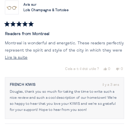
utile.
Avis sur
Loïs Champagne & Tortoise
Noté
5
Readers from Montreal
sur
5
Montreal is wonderful and energetic. These readers perfectly
étoiles
represent the spirit and style of the city in which they were
En
created. Beautiful and well made they have elicited many
Lire la suite
savoir
compliments
Oui,
Non,
Cela a-t-il été utile ?
0
0
plus
cet
personnes
cet
per
avis
ont
avis
ont
sur
de
voté
de
vot
FRENCH KIWIS
il y a 3 ans
cet
Douglas
oui
Doug
non
Douglas, thank you so much for taking the time to write such a
J.
J.
avis
était
n'éta
nice review and such a cool description of our hometown! We're
utile.
pas
so happy to hear that you love your KIWIS and we're so grateful
utile.
for your support! Hope to hear from you soon!