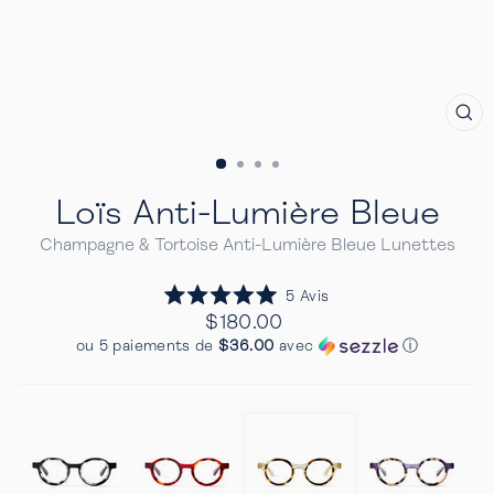
FE
(E
Loïs Anti-Lumière Bleue
Champagne & Tortoise Anti-Lumière Bleue Lunettes
Cliquez
5
Avis
Noté
pour
Prix
$180.00
5.0
Regulier
faire
sur
ou 5 paiements de
$36.00
avec
ⓘ
5
défiler
étoiles
jusqu'aux
avis