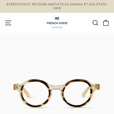
Passez
EXPÉDITION ET RETOURS GRATUITS AU CANADA ET AUX ÉTATS-
au
UNIS
Pause
contenu
du
diaporama
NAVIGATION DU SITE
RECH
P