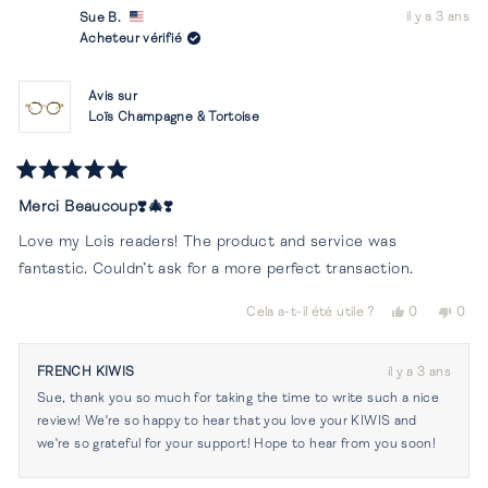
il y a 3 ans
Sue B.
Acheteur vérifié
Avis sur
Loïs Champagne & Tortoise
Noté
5
Merci Beaucoup❣️🎄❣️
sur
5
Love my Lois readers! The product and service was
étoiles
fantastic. Couldn’t ask for a more perfect transaction.
Oui,
Non,
Cela a-t-il été utile ?
0
0
cet
personnes
cet
per
avis
ont
avis
ont
de
voté
de
vot
FRENCH KIWIS
il y a 3 ans
Sue
oui
Sue
non
Sue, thank you so much for taking the time to write such a nice
B.
B.
était
n'éta
review! We're so happy to hear that you love your KIWIS and
utile.
pas
we're so grateful for your support! Hope to hear from you soon!
utile.