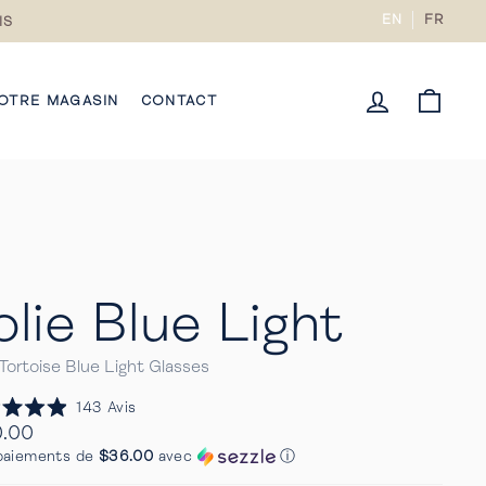
EN
FR
IS
CONNECTE
PANI
OTRE MAGASIN
CONTACT
olie Blue Light
Tortoise Blue Light Glasses
Cliquez
143
Avis
pour
0.00
faire
ier
paiements de
$36.00
avec
ⓘ
défiler