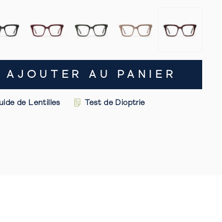
s
jusqu'aux
avis
AJOUTER AU PANIER
uide de Lentilles
Test de Dioptrie