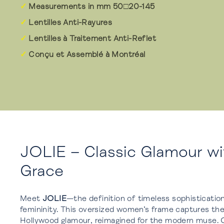
Measurements in mm 50□20-145
Lentilles Anti-Rayures
Lentilles à Traitement Anti-Reflet
Conçu et Assemblé à Montréal
JOLIE – Classic Glamour wi
Grace
Meet
JOLIE
—the definition of timeless sophisticatio
femininity. This oversized women’s frame captures the
Hollywood glamour, reimagined for the modern muse. C