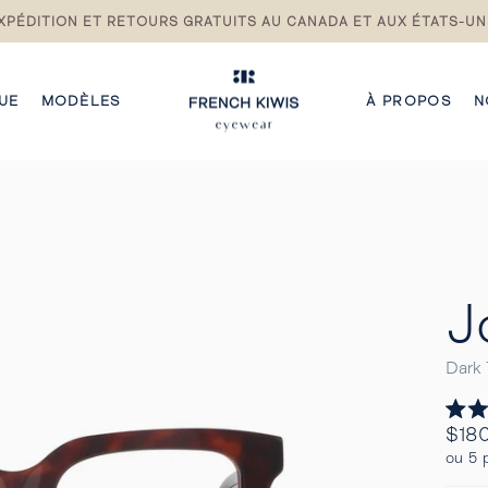
XPÉDITION ET RETOURS GRATUITS AU CANADA ET AUX ÉTATS-UN
Pause
du
diaporama
UE
MODÈLES
À PROPOS
N
J
Dark 
Noté
Prix
$18
4.9
Regul
sur
ou 5 
5