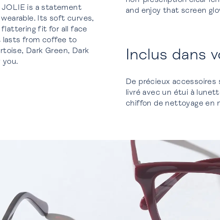
, JOLIE is a statement
and enjoy that screen glo
 wearable. Its soft curves,
attering fit for all face
 lasts from coffee to
Inclus dans 
ortoise, Dark Green, Dark
 you.
De précieux accessoires 
livré avec un étui à lune
chiffon de nettoyage en mi