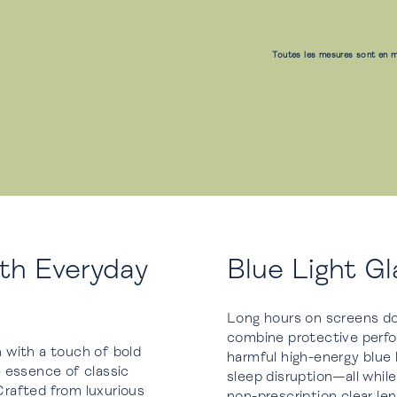
Toutes les mesures sont en m
th Everyday
Blue Light Gl
Long hours on screens don
combine protective perfo
n with a touch of bold
harmful high-energy blue 
 essence of classic
sleep disruption—all whil
rafted from luxurious
non-prescription clear le