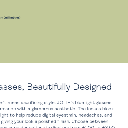
m (millimètres)
asses, Beautifully Designed
’t mean sacrificing style. JOLIE’s blue light glasses
rmance with a glamorous aesthetic. The lenses block
light to help reduce digital eyestrain, headaches, and
e giving your look a polished finish. Choose between
nses or reader options in diopters from +1.00 to +3.50,