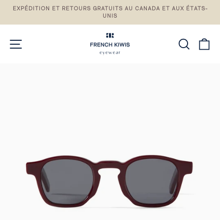
Passez
EXPÉDITION ET RETOURS GRATUITS AU CANADA ET AUX ÉTATS-
au
UNIS
Pause
contenu
du
diaporama
NAVIGATION DU SITE
RECH
P