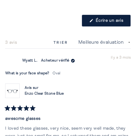
(S'ouv
Écrire un avis
dans
une
nouvel
fenêtr
Chargement...
3 avis
TRIER
il y a 3 mois
Wyatt L.
Acheteur vérifié
What is your face shape?
Oval
Avis sur
Enzo Clear Stone Blue
Noté
5
awesome glasses
sur
5
I loved these glasses, very nice, seem very well made, they
étoiles
were just too small for me, so I returned them and am going