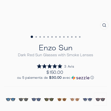
FE
(E
Enzo Sun
Dark Red Sun Glasses with Smoke Lenses
Cliquez
3
Avis
Noté
pour
Prix
$150.00
5.0
Regulier
faire
sur
ou 5 paiements de
$30.00
avec
ⓘ
5
défiler
étoiles
jusqu'aux
avis