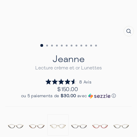
FE
(E
Jeanne
Lecture crème et or Lunettes
Cliquez
8
Avis
Noté
pour
Prix
$150.00
4.6
Regulier
faire
sur
ou 5 paiements de
$30.00
avec
ⓘ
5
défiler
étoiles
jusqu'aux
avis