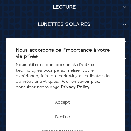
LECTURE
LUNETTES SOLAIRES
LUMIÈRE BLEUE
Nous accordons de l'importance à votre
vie privée
SERVICES
Nous utilisons des cookies et d'autres
technologies pour personnaliser votre
SUIVEZ-NOUS
expérience, faire du marketing et collecter des
données analytiques. Pour en savoir plus,
consultez notre page
Privacy Policy.
Devise
Canada (CAD $)
Accept
Decline
© 2026 FRENCH KIWIS a 9419-7670 Quebec Inc company. 219