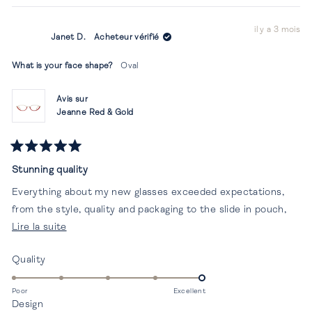
avis
ont
avis
ont
-2
de
voté
de
vot
à
il y a 3 mois
Svea
oui
Svea
non
Janet D.
Acheteur vérifié
M.
M.
2
était
n'éta
utile.
pas
What is your face shape?
Oval
utile.
Avis sur
Jeanne Red & Gold
Noté
5
Stunning quality
sur
5
Everything about my new glasses exceeded expectations,
étoiles
from the style, quality and packaging to the slide in pouch,
En
lens wiper cloth and the cute little bag included.
Lire la suite
savoir
Évalué
Quality
plus
5.0
sur
sur
Poor
Excellent
cet
Évalué
Design
une