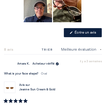
Image
1
(S'ouv
Écrire un avis
sélectionnée
dans
une
nouvel
fenêtr
Chargement...
8 avis
TRIER
il y a 3 semaines
Amara K.
Acheteur vérifié
What is your face shape?
Oval
Avis sur
Jeanne Sun Cream & Gold
Noté