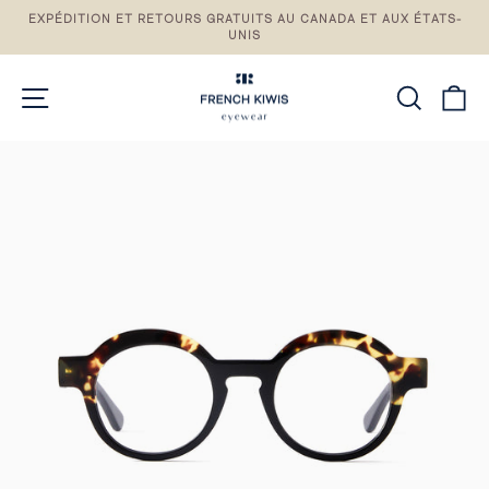
Passez
EXPÉDITION ET RETOURS GRATUITS AU CANADA ET AUX ÉTATS-
au
UNIS
Pause
contenu
du
diaporama
NAVIGATION DU SITE
RECH
P