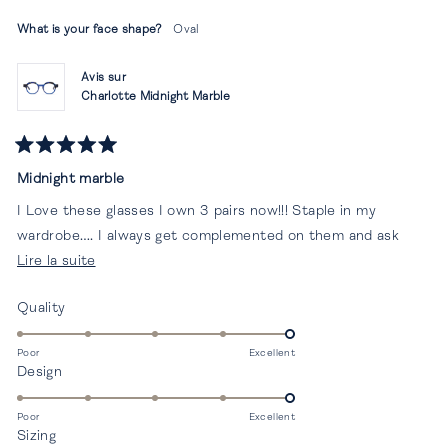
R.
R.
était
n'éta
What is your face shape?
Oval
utile.
pas
utile.
Avis sur
Charlotte Midnight Marble
Noté
5
Midnight marble
sur
5
I Love these glasses I own 3 pairs now!!! Staple in my
étoiles
wardrobe…. I always get complemented on them and ask
En
where they are from!!!
Lire la suite
savoir
Évalué
Quality
plus
5.0
sur
sur
Poor
Excellent
cet
Évalué
Design
une
avis
5.0
échelle
sur
de
Poor
Excellent
Évalué
Sizing
une
1