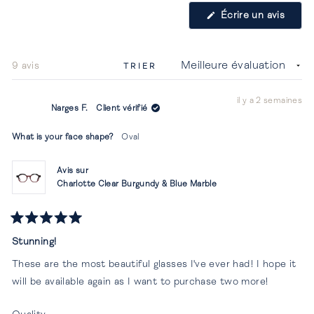
1
(S'ouv
Écrire un avis
sélectionnée
dans
une
nouvel
fenêtr
Chargement...
9 avis
TRIER
il y a 2 semaines
Narges F.
Client vérifié
What is your face shape?
Oval
Avis sur
Charlotte Clear Burgundy & Blue Marble
Noté
5
Stunning!
sur
5
These are the most beautiful glasses I've ever had! I hope it
étoiles
will be available again as I want to purchase two more!
Évalué