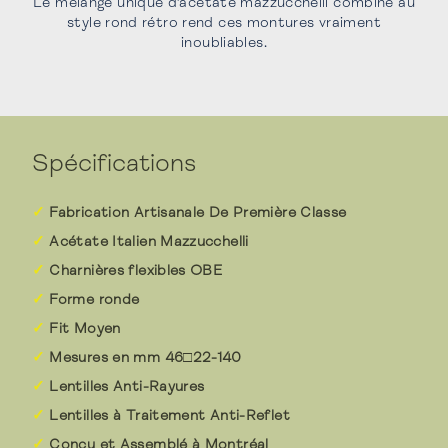
Le mélange unique d'acétate mazzucchelli combiné au
style rond rétro rend ces montures vraiment
inoubliables.
Spécifications
Fabrication Artisanale De Première Classe
Acétate Italien Mazzucchelli
Charnières flexibles OBE
Forme ronde
Fit Moyen
Mesures en mm 46□22-140
Lentilles Anti-Rayures
Lentilles à Traitement Anti-Reflet
Conçu et Assemblé à Montréal