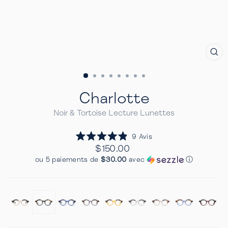
FE
(E
Charlotte
Noir & Tortoise Lecture Lunettes
Cliquez
9
Avis
Noté
pour
Prix
$150.00
4.9
Regulier
faire
sur
ou 5 paiements de
$30.00
avec
ⓘ
5
défiler
étoiles
jusqu'aux
avis